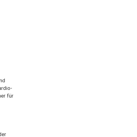
Und
ardio-
er für
der