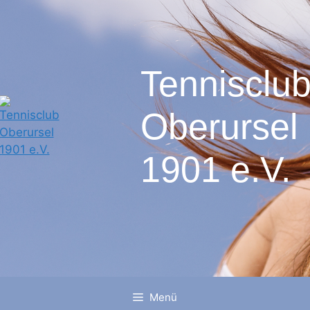
Tennisclu
Oberursel
1901 e.V.
Menü