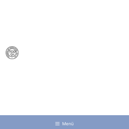
Tennisclub
Oberursel
1901 e.V.
Menü