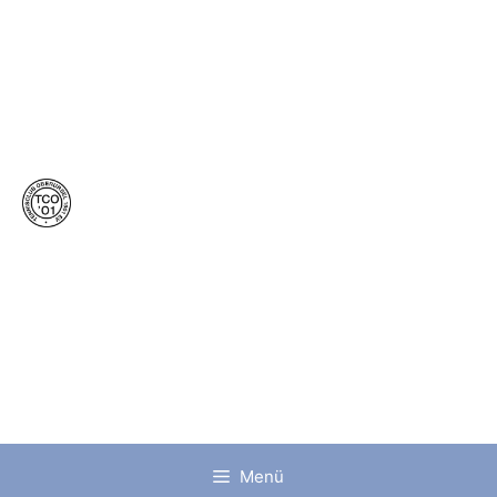
Tennisclub
Oberursel
1901 e.V.
Menü