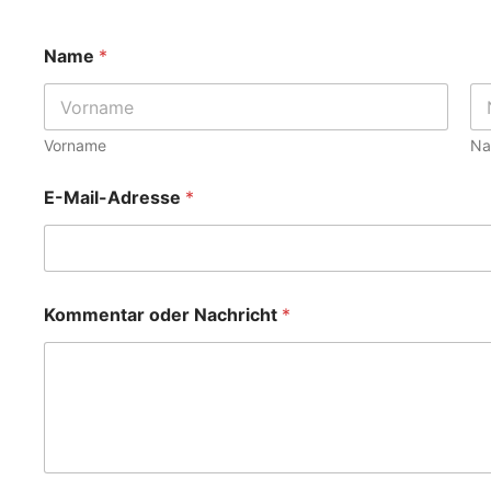
Name
*
Vorname
Na
E-Mail-Adresse
*
N
Kommentar oder Nachricht
*
a
c
h
r
i
c
h
t
o