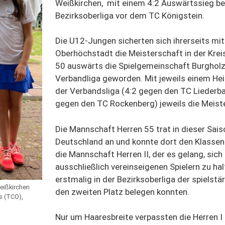
Weißkirchen, mit einem 4:2 Auswärtssieg bei
Bezirksoberliga vor dem TC Königstein.
Die U12-Jungen sicherten sich ihrerseits m
Oberhöchstadt die Meisterschaft in der Krei
50 auswärts die Spielgemeinschaft Burgholz
Verbandliga geworden. Mit jeweils einem Hei
der Verbandsliga (4:2 gegen den TC Liederbach
gegen den TC Rockenberg) jeweils die Meister
Die Mannschaft Herren 55 trat in dieser Sais
Deutschland an und konnte dort den Klassener
die Mannschaft Herren II, der es gelang, sich
ausschließlich vereinseigenen Spielern zu hal
erstmalig in der Bezirksoberliga der spielst
eißkirchen
den zweiten Platz belegen konnten.
s (TCO),
Nur um Haaresbreite verpassten die Herren I 