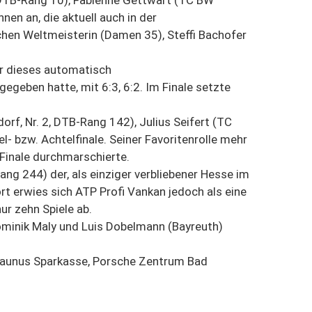
, DTB-Rang 10), Fabienne Gettwart (TC BW
nen an, die aktuell auch in der
achen Weltmeisterin (Damen 35), Steffi Bachofer
er dieses automatisch
egeben hatte, mit 6:3, 6:2. Im Finale setzte
orf, Nr. 2, DTB-Rang 142), Julius Seifert (TC
- bzw. Achtelfinale. Seiner Favoritenrolle mehr
Finale durchmarschierte.
ang 244) der, als einziger verbliebener Hesse im
ort erwies sich ATP Profi Vankan jedoch als eine
ur zehn Spiele ab.
ominik Maly und Luis Dobelmann (Bayreuth)
 Taunus Sparkasse, Porsche Zentrum Bad