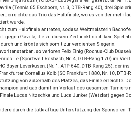
innen Sinja Kraus (TC BASF Ludwigshafen, gesetzt an Nr. 1
rila (Tennis 65 Eschborn, Nr. 3, DTB-Rang 40), drei Spielerin
ten, erreichte das Trio das Halbfinale, wo es von der mehrf
iert wurde.
icht zum Halbfinale antreten, sodass Weltmeisterin Bachof
t gegen Gavrila, die zu diesem Zeitpunkt noch kein Spiel abg
durch und krönte sich somit zur verdienten Siegerin.
oritensterben, so verloren Felix Einig (Rochus-Club Düsseld
rico Le (Sportwelt Rosbach, Nr. 4, DTB-Rang 170) im Viertel
 Bayer Leverkusen, (Nr. 1, ATP 640, DTB-Rang 25), der ins 
rankfurter Cornelius Kolb (SC Frankfurt 1880, Nr. 10, DTB-R
stützung von außerhalb des Platzes, das Finale erreichte. D
Champion und gab damit im Verlauf des gesamten Turniers n
 Finale Lucas Nitzschke und Luca Junker (Wetzlar) gegen D
ndere durch die tatkräftige Unterstützung der Sponsoren: