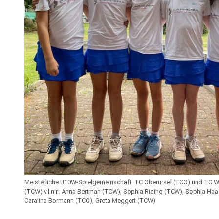
Meisterliche U10W-Spielgemeinschaft: TC Oberursel (TCO) und TC W
(TCW) v.l.n.r.: Anna Bertman (TCW), Sophia Riding (TCW), Sophia Haa
Caralina Bormann (TCO), Greta Meggert (TCW)