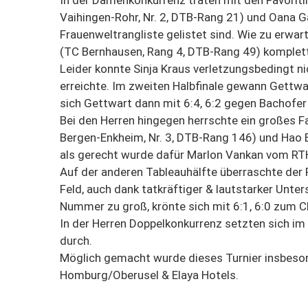
In der Damenkonkurrenz traten mit den Favorit
Vaihingen-Rohr, Nr. 2, DTB-Rang 21) und Oana Gav
Frauenweltrangliste gelistet sind. Wie zu erwar
(TC Bernhausen, Rang 4, DTB-Rang 49) komplett
Leider konnte Sinja Kraus verletzungsbedingt n
erreichte. Im zweiten Halbfinale gewann Gettwar
sich Gettwart dann mit 6:4, 6:2 gegen Bachofer 
Bei den Herren hingegen herrschte ein großes Fav
Bergen-Enkheim, Nr. 3, DTB-Rang 146) und Hao En
als gerecht wurde dafür Marlon Vankan vom RTHC
Auf der anderen Tableauhälfte überraschte der F
Feld, auch dank tatkräftiger & lautstarker Unter
Nummer zu groß, krönte sich mit 6:1, 6:0 zum 
In der Herren Doppelkonkurrenz setzten sich im
durch.
Möglich gemacht wurde dieses Turnier insbeso
Homburg/Oberusel & Elaya Hotels.