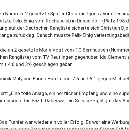
r an Nummer 2 gesetzte Spieler Christian Djonov vom Tenni
zte Felix Einig vom Rochusclub in Düsseldorf (Platz 198 d
erung auf der Deutschen Rangliste sicherte sich Christian 
lange zurücklag. Danach musste Felix Einig verletzungsbed
s die an 2 gesetzte Marie Vogt vom TC Bernhausen (Nummer 
n Rangliste) vom TV Reutlingen gegenüber. Ida Clement sc
mit 4:6 und 3:6 geschlagen geben.
inik Maly und Enrico Hao Le mit 7:6 und 6:1 gegen Michae
tert: „Eine tolle Anlage, ein herzlicher Empfang und eine sup
ar unisono das Fazit. Dabei war ein Service-Highlight das A
as Turnier war wieder ein voller Erfolg. Es war eine Werbun