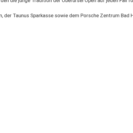
den die junge Tradition der Oberursel Open auf jeden Fall f
n, der Taunus Sparkasse sowie dem Porsche Zentrum Bad Ho