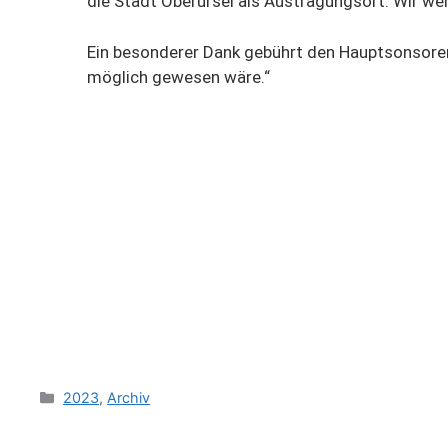
die Stadt Oberursel als Austragungsort. Wir wer
Ein besonderer Dank gebührt den Hauptsonsore
möglich gewesen wäre.“
2023
,
Archiv