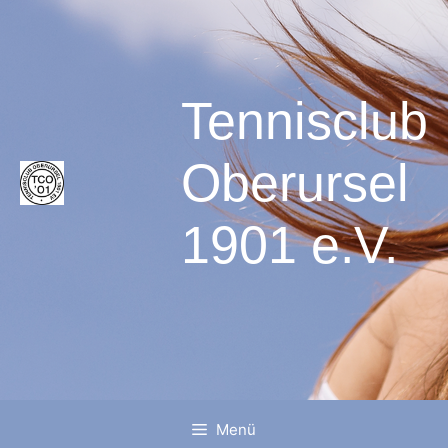
Tennisclub
Oberursel
1901 e.V.
Menü